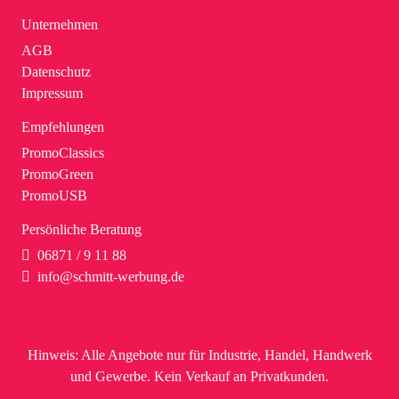
– Handliches Design, ideal für unterwegs
Unternehmen
– Perfekt für verschiedene Anlässe: Events, Messen,
Outdoor-Aktivitäten
AGB
– Attraktive Mindestbestellmenge von nur 10 Stück,
Datenschutz
Kartonverpackung zu 60 Bechern
Impressum
Empfehlungen
PromoClassics
PromoGreen
PromoUSB
Persönliche Beratung
06871 / 9 11 88
info@schmitt-werbung.de
Hinweis:
Alle Angebote nur für Industrie, Handel, Handwerk
und Gewerbe. Kein Verkauf an Privatkunden.