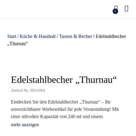
0
Start
/
Küche & Haushalt
/
Tassen & Becher
/ Edelstahlbecher
„Thurnau“
Zoom
Edelstahlbecher „Thurnau“
Artikel-Nr.: 0031064
Entdecken Sie den Edelstahlbecher „Thurnau“ – Ihr
unverzichtbarer Werbeartikel für jede Veranstaltung! Mit
einer stilvollen Kapazität von 240 ml und einem
hochwertigen Edelstahlmaterial vereint dieser Becher
Funktionalität mit ansprechendem Design. Ob für Ihre