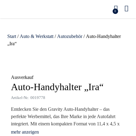
0
Start
/
Auto & Werkstatt
/
Autozubehör
/ Auto-Handyhalter
„Ira“
Zoom
Ausverkauf
Auto-Handyhalter „Ira“
Artikel-Nr.: 0019778
Entdecken Sie den Gravity Auto-Handyhalter – das
perfekte Werbemittel, das Ihre Marke in jede Autofahrt
integriert. Mit einem kompakten Format von 11,4 x 4,5 x
8,5 cm findet er in jedem Fahrzeug Platz und sorgt