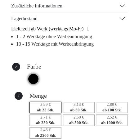
perfekt geeignet für den Alltag Ihrer Kunden.
Zusätzliche Informationen
Die Möglichkeit der individuellen Werbeanbringung durch
Lagerbestand
hochwertigen Tampondruck sorgt dafür, dass Ihr Logo stets
Lieferzeit ab Werk (werktags Mo-Fr)
im Mittelpunkt steht. So bleibt Ihre Marke langfristig im
1 - 2 Werktage ohne Werbeanbringung
Gedächtnis – ideal für Veranstaltungen, Messen oder als
10 - 15 Werktage mit Werbeanbringung
exklusives Giveaway. Schenken Sie Ihren Kunden ein
nützliches Accessoire, das den Alltag erleichtert und
gleichzeitig starke Brand Awareness schafft.
Farbe
Warum dieses Produkt Ihre Marke stärkt:
– Hochwertige Materialien für langanhaltende Nutzung
– Individuelle Werbeanbringung für maximale Sichtbarkeit
– Funktionalität, die im Alltag unterstützt und begeistert
Menge
– Starker emotionaler Bezug schafft Kundenbindung
3,99 €
3,13 €
2,89 €
ab 25 Stk.
ab 50 Stk.
ab 100 Stk.
2,71 €
2,60 €
2,52 €
ab 250 Stk.
ab 500 Stk.
ab 1000 Stk.
2,46 €
ab 2500 Stk.