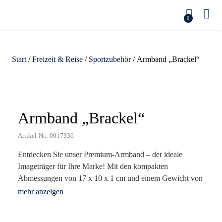
0
Start
/
Freizeit & Reise
/
Sportzubehör
/ Armband „Brackel“
Zoom
Armband „Brackel“
Artikel-Nr.: 0017336
Entdecken Sie unser Premium-Armband – der ideale
Imageträger für Ihre Marke! Mit den kompakten
Abmessungen von 17 x 10 x 1 cm und einem Gewicht von
nur 49 g bietet dieses Produkt nicht nur Funktionalität,
sondern auch einen hohen Wiedererkennungswert.
Hergestellt aus EVA und PVC, ist es robust und langlebig,