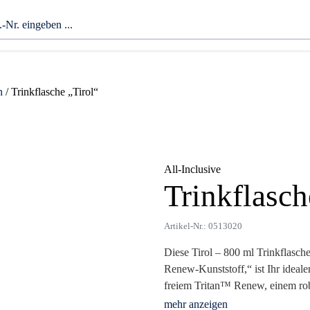
n
/ Trinkflasche „Tirol“
All-Inclusive
Trinkflasch
Zoom
Artikel-Nr.: 0513020
Diese Tirol – 800 ml Trinkflasch
Renew-Kunststoff,“ ist Ihr ideale
freiem Tritan™ Renew, einem robu
widerstandsfähig gegen Gerüche, 