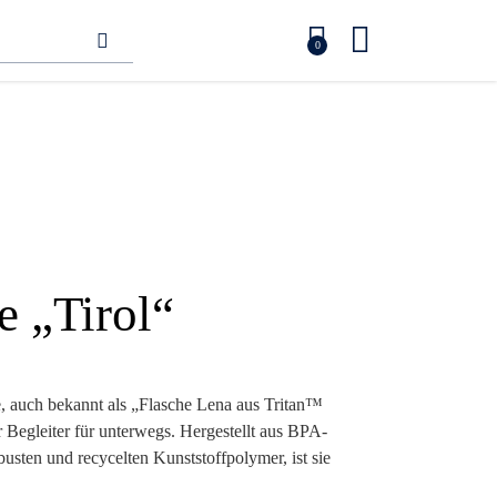
0
e „Tirol“
e, auch bekannt als „Flasche Lena aus Tritan™
r Begleiter für unterwegs. Hergestellt aus BPA-
sten und recycelten Kunststoffpolymer, ist sie
Flecken und Brüche – perfekt für den täglichen