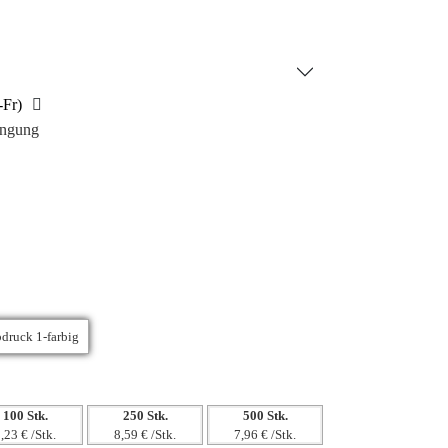
hl-Deckel und -Boden, ein auslaufsicherer
fnung für Eiswürfel und ein ergonomischer
fort. Die Flasche ist nicht spülmaschinen- oder
 von Hand zu reinigen.
-Fr)
ingung
100 Stk.
250 Stk.
500 Stk.
,23 € /Stk.
8,59 € /Stk.
7,96 € /Stk.