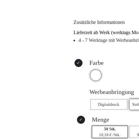
Einsatz. Der hochwertige Edelsta
Schraubverschluss, die große Öf
Metallgriff bieten maximalen Kom
Zusätzliche Informationen
mikrowellengeeignet, aber leicht
Lieferzeit ab Werk (werktags Mo
4 - 7 Werktage mit Werbeanbr
Farbe
Werbeanbringung
Menge
50 Stk.
10,18 € /Stk.
9