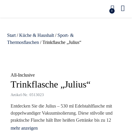
0
Start
/
Küche & Haushalt
/
Sport- &
Thermosflaschen
/ Trinkflasche „Julius“
Zoom
All-Inclusive
Trinkflasche „Julius“
Artikel-Nr.: 0513023
Entdecken Sie die Julius – 530 ml Edelstahlflasche mit
doppelwandiger Vakuumisolierung. Diese stilvolle und
praktische Flasche hält Ihre heißen Getränke bis zu 12
Stunden warm und Ihre kalten Getränke bis zu 24 Stunden