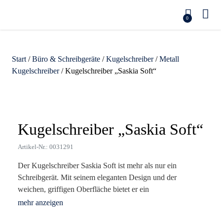
0
Start
/
Büro & Schreibgeräte
/
Kugelschreiber
/
Metall
Kugelschreiber
/ Kugelschreiber „Saskia Soft“
Zoom
Kugelschreiber „Saskia Soft“
Artikel-Nr.: 0031291
Der Kugelschreiber Saskia Soft ist mehr als nur ein
Schreibgerät. Mit seinem eleganten Design und der
weichen, griffigen Oberfläche bietet er ein
unvergleichliches Schreiberlebnis. Die hochwertige Mine
garantiert eine flüssige, saubere Linienführung, während