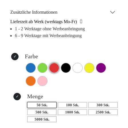
der robuste Clip für sicheren Halt sorgt. Ob im Büro, in der
Schule oder unterwegs – der Kugelschreiber Saskia Soft ist
Zusätzliche Informationen
der perfekte Begleiter für alle, die Wert auf Stil und
Lieferzeit ab Werk (werktags Mo-Fr)
Funktionalität legen. Erleben Sie das Gefühl von Qualität,
1 - 2 Werktage ohne Werbeanbringung
die man sehen und fühlen kann.
6 - 9 Werktage mit Werbeanbringung
Farbe
Menge
50 Stk.
100 Stk.
300 Stk.
500 Stk.
1000 Stk.
2500 Stk.
5000 Stk.