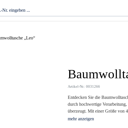
mwolltasche „Leo“
Baumwollt
Zoom
Artikel-Nr.: 0031266
Entdecken Sie die Baumwolltasche
durch hochwertige Verarbeitung, 
überzeugt. Mit einer Größe von 
ist sie leicht und dennoch robust,
100% Baumwolle, unterstützt sie