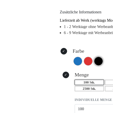
hervorragend als langlebiges Wer
Zusätzliche Informationen
Platzieren Sie Ihr Logo oder Ihre
verwandeln Sie sie in ein effekt
Lieferzeit ab Werk (werktags Mo
kleines Geschenk für Ihre Kunden
1 - 2 Werktage ohne Werbean
Marketingkampagnen, die Baumwol
6 - 9 Werktage mit Werbeanbr
ansprechenden Farben wie Blau, R
als kreative Verpackungslösung f
Farbe
Vorteile der Baumwolltasche Leo
– Hohe Qualität und Haltbarkeit
– Umweltfreundliches Material
– Individuelle Branding-Möglich
Menge
– Vielseitig einsetzbar als Gesc
100 Stk.
2500 Stk.
INDIVIDUELLE MENGE