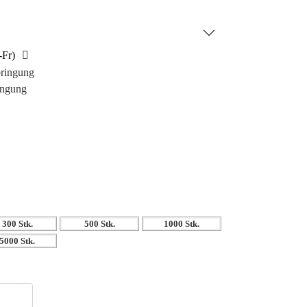
bemittel.
n Slogan auf dieser stilvollen Tasche, und
ives Werkzeug zur Markenpromotion. Egal ob als
-Fr)
 oder als Teil eines Präsentsets während
bringung
ltasche Leo bleibt im Gedächtnis. Sie ist in
ingung
ot und Schwarz erhältlich und eignet sich ideal
ür Ihre Produkte.
:
keiten
henk oder Verpackung
300 Stk.
500 Stk.
1000 Stk.
5000 Stk.