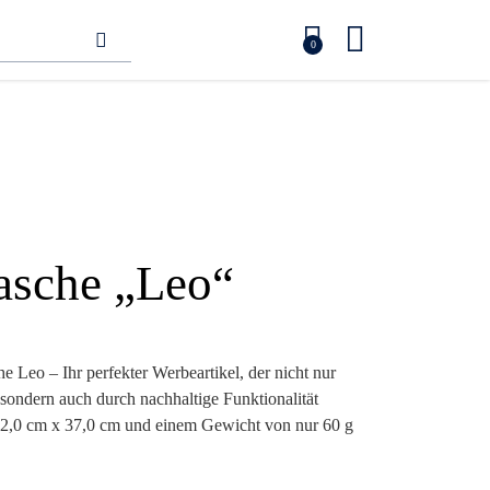
0
asche „Leo“
 Leo – Ihr perfekter Werbeartikel, der nicht nur
sondern auch durch nachhaltige Funktionalität
42,0 cm x 37,0 cm und einem Gewicht von nur 60 g
 perfekt für den täglichen Gebrauch. Gefertigt aus
 Ihr Umweltbewusstsein und eignet sich