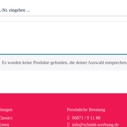
Es wurden keine Produkte gefunden, die deiner Auswahl entsprechen
lungen
Persönliche Beratung
lassics
06871 / 9 11 88
reen
info@schmitt-werbung.de