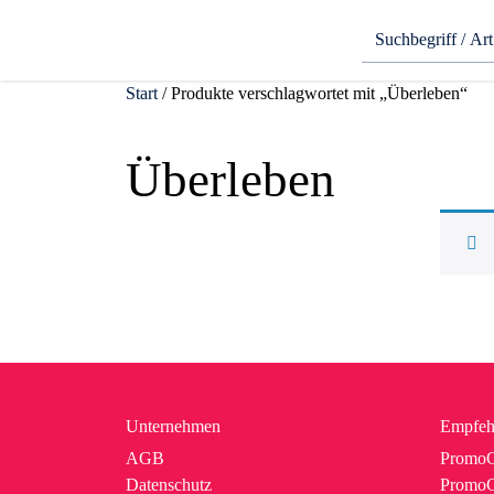
Start
/ Produkte verschlagwortet mit „Überleben“
Überleben
Unternehmen
Empfeh
AGB
PromoC
Datenschutz
PromoG