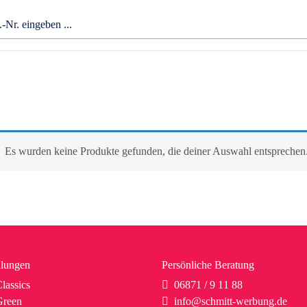
Es wurden keine Produkte gefunden, die deiner Auswahl entsprechen
lungen
Persönliche Beratung
lassics
06871 / 9 11 88
reen
info@schmitt-werbung.de