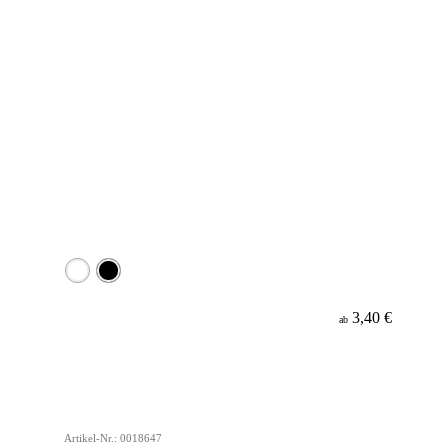
3,40 €
ab
Artikel-Nr.: 0018647