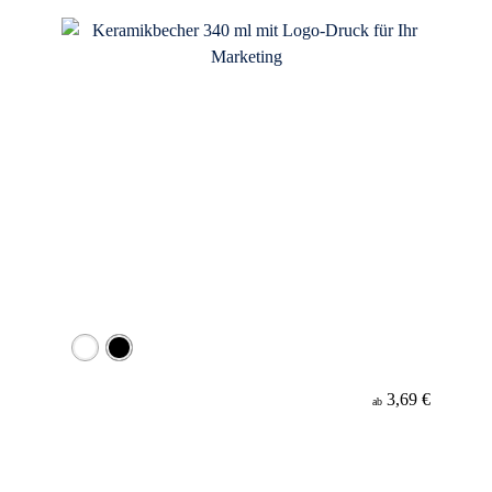
3,69 €
ab