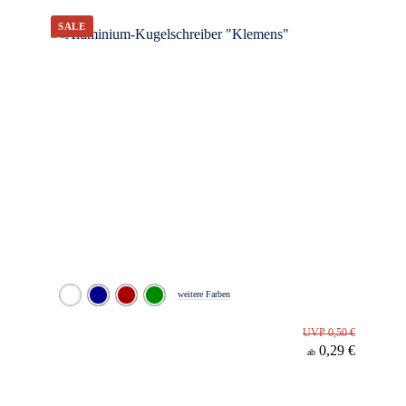
Werbeanbringung
Material
Minenfarbe
weitere Farben
UVP 0,50 €
0,29 €
ab