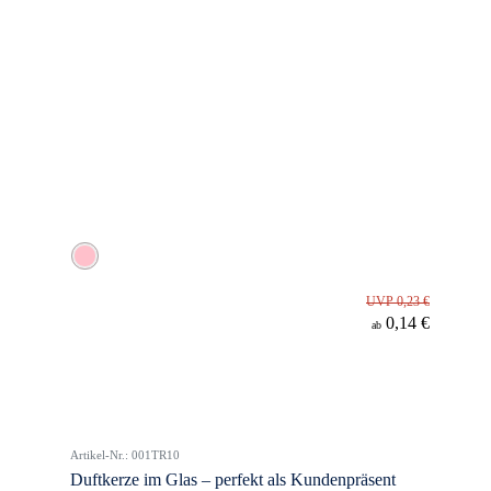
UVP 0,23 €
0,14 €
ab
Artikel-Nr.: 001TR10
Duftkerze im Glas – perfekt als Kundenpräsent