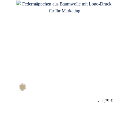
2,79 €
ab