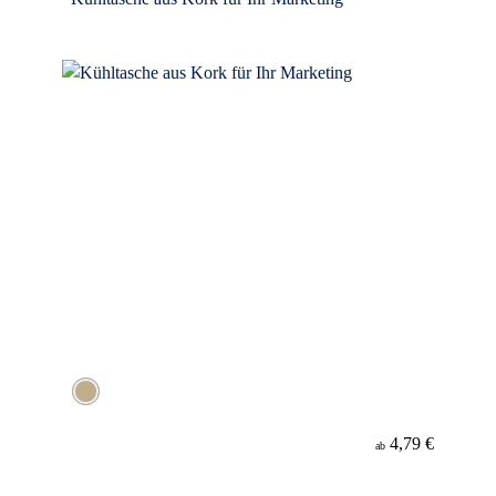
4,79 €
ab