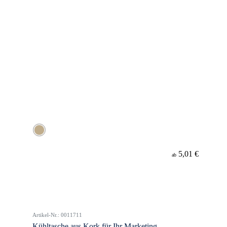
5,01 €
ab
Artikel-Nr.: 0011711
Kühltasche aus Kork für Ihr Marketing