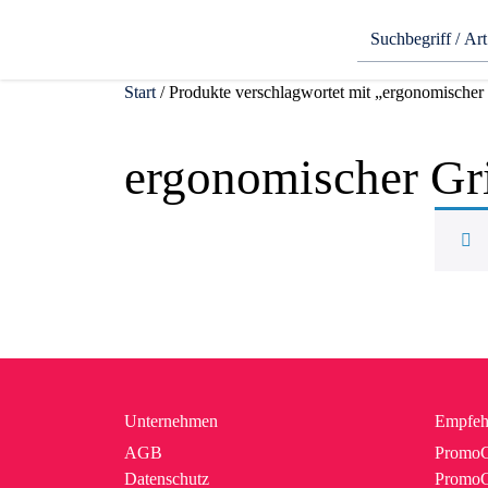
Start
/ Produkte verschlagwortet mit „ergonomischer 
ergonomischer Gri
Unternehmen
Empfeh
AGB
PromoC
Datenschutz
PromoG