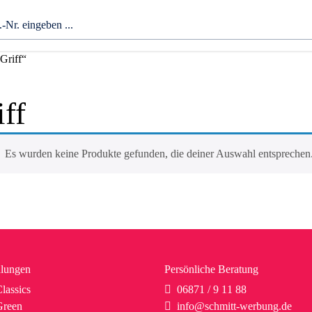
Griff“
ff
Es wurden keine Produkte gefunden, die deiner Auswahl entsprechen
lungen
Persönliche Beratung
lassics
06871 / 9 11 88
reen
info@schmitt-werbung.de