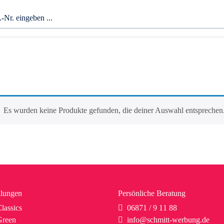
Es wurden keine Produkte gefunden, die deiner Auswahl entsprechen
lungen
Persönliche Beratung
lassics
06871 / 9 11 88
reen
info@schmitt-werbung.de